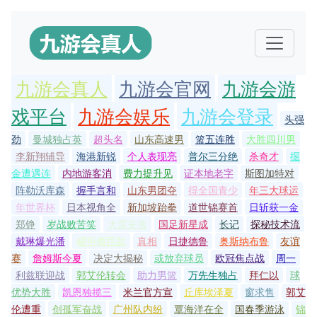
九游会真人
九游会官网
九游会游
戏平台
九游会娱乐
九游会登录
头强
劲
曼城独占英
超头名
山东高速男
篮五连胜
大胜四川男
李新翔辅导
海港新锐
个人表现亮
普尔三分绝
杀奇才
掘
金遭遇连
内地游客消
费力提升见
证本地老字
斯图加特对
阵勒沃库森
握手言和
山东男团夺
得全国青少
年三大球运
年世界杯
日本视角全
新加坡跆拳
道世锦赛首
日斩获一金
郑铮
岁战败苦笑
大雷失落
国足新星成
长记
探秘技术流
戴琳爆光潘
硕拒领巨款
真相
日捷德鲁
奥斯纳布鲁
友谊
赛
詹姆斯今夏
决定大揭秘
或放弃球员
欧冠焦点战
周一
利兹联迎战
郭艾伦转会
助力男篮
万先生独占
拜仁以
球
优势大胜
凯恩独揽三
米兰官方宣
丘库埃泽夏
窗求售
郭艾
伦遭重
创孤军奋战
广州队内纷
覃海洋在全
国春季游泳
锦