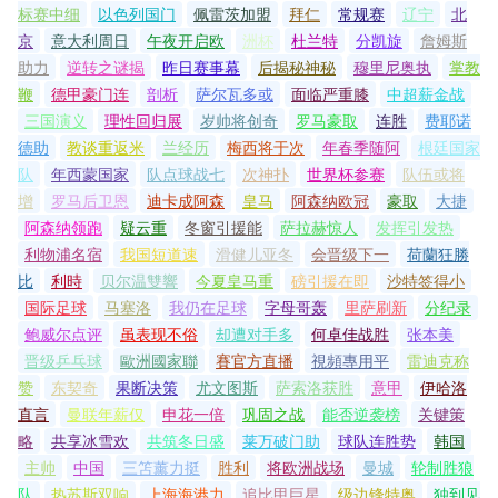
标赛中细
以色列国门
佩雷茨加盟
拜仁
常规赛
辽宁
北
京
意大利周日
午夜开启欧
洲杯
杜兰特
分凯旋
詹姆斯
助力
逆转之谜揭
昨日赛事幕
后揭秘神秘
穆里尼奥执
掌教
鞭
德甲豪门连
剖析
萨尔瓦多或
面临严重膝
中超薪金战
三国演义
理性回归展
岁帅将创奇
罗马豪取
连胜
费耶诺
德助
教谈重返米
兰经历
梅西将于次
年春季随阿
根廷国家
队
年西蒙国家
队点球战七
次神扑
世界杯参赛
队伍或将
增
罗马后卫恩
迪卡成阿森
皇马
阿森纳欧冠
豪取
大捷
阿森纳领跑
疑云重
冬窗引援能
萨拉赫惊人
发挥引发热
利物浦名宿
我国短道速
滑健儿亚冬
会晋级下一
荷蘭狂勝
比
利時
贝尔温雙響
今夏皇马重
磅引援在即
沙特签得小
国际足球
马塞洛
我仍在足球
字母哥轰
里萨刷新
分纪录
鲍威尔点评
虽表现不俗
却遭对手多
何卓佳战胜
张本美
晋级乒乓球
歐洲國家聯
賽官方直播
視頻專用平
雷迪克称
赞
东契奇
果断决策
尤文图斯
萨索洛获胜
意甲
伊哈洛
直言
曼联年薪仅
申花一倍
巩固之战
能否逆袭榜
关键策
略
共享冰雪欢
共筑冬日盛
莱万破门助
球队连胜势
韩国
主帅
中国
三笘薰力挺
胜利
将欧洲战场
曼城
轮制胜狼
队
热苏斯双响
上海海港力
追比甲巨星
级边锋特奥
独到见