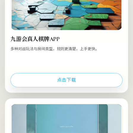
九游会真人棋牌APP
多种对战玩法与房间类型，规则更清楚，上手更快。
点击下载