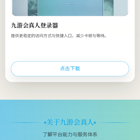
九游会真人登录器
提供更稳定的访问方式与快捷入口，减少卡顿与等待。
点击下载
关于九游会真人
了解平台能力与服务体系