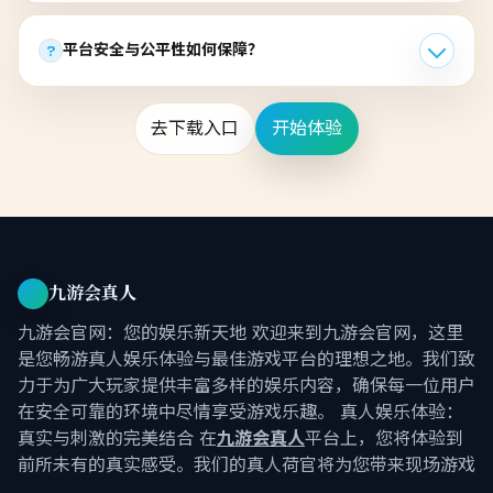
平台安全与公平性如何保障？
?
去下载入口
开始体验
九游会真人
九游会官网：您的娱乐新天地 欢迎来到九游会官网，这里
是您畅游真人娱乐体验与最佳游戏平台的理想之地。我们致
力于为广大玩家提供丰富多样的娱乐内容，确保每一位用户
在安全可靠的环境中尽情享受游戏乐趣。 真人娱乐体验：
真实与刺激的完美结合 在
九游会真人
平台上，您将体验到
前所未有的真实感受。我们的真人荷官将为您带来现场游戏