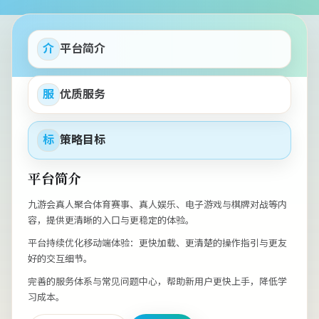
介
平台简介
服
优质服务
标
策略目标
平台简介
九游会真人聚合体育赛事、真人娱乐、电子游戏与棋牌对战等内
容，提供更清晰的入口与更稳定的体验。
平台持续优化移动端体验：更快加载、更清楚的操作指引与更友
好的交互细节。
完善的服务体系与常见问题中心，帮助新用户更快上手，降低学
习成本。