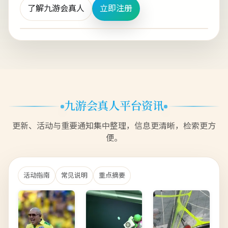
了解九游会真人
立即注册
九游会真人平台资讯
更新、活动与重要通知集中整理，信息更清晰，检索更方
便。
活动指南
常见说明
重点摘要