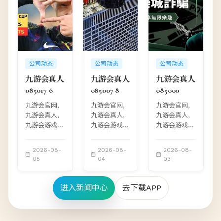
公司动态
公司动态
公司动态
九游会真人
九游会真人
九游会真人
085017 6
085007 8
085000
九游会官网,
九游会官网,
九游会官网,
九游会真人,
九游会真人,
九游会真人,
九游会游戏平
九游会游戏平
九游会游戏平
台,九游会娱
台,九游会娱
台,九游会娱
乐,九游会登
乐,九游会登
乐,九游会登
2026-08-
2026-08-
2026-08-
录,九游会真
录,九游会真
录,九游会真
05
04
03
人 085017 6
人 085007 8
人 085000
进入新闻中心
去下载APP