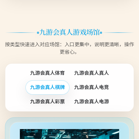
九游会真人游戏场馆
按类型快速进入对应场馆：入口更集中，说明更清晰，操作
更省心。
九游会真人体育
九游会真人真人
九游会真人棋牌
九游会真人电竞
九游会真人彩票
九游会真人电游