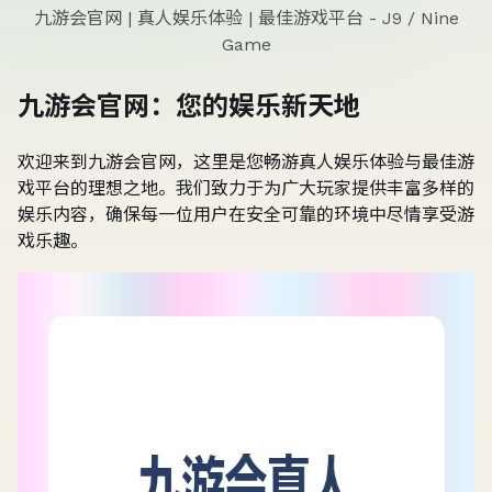
九游会官网 | 真人娱乐体验 | 最佳游戏平台 - J9 / Nine
Game
九游会官网：您的娱乐新天地
欢迎来到九游会官网，这里是您畅游真人娱乐体验与最佳游
戏平台的理想之地。我们致力于为广大玩家提供丰富多样的
娱乐内容，确保每一位用户在安全可靠的环境中尽情享受游
戏乐趣。