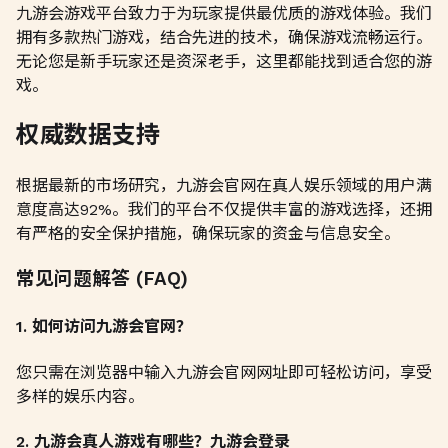
九游会游戏平台致力于为玩家提供最优质的游戏体验。我们
拥有多款热门游戏，结合先进的技术，确保游戏流畅运行。
无论您是新手玩家还是资深老手，这里都能找到适合您的游
戏。
权威数据支持
根据最新的市场研究，九游会官网在真人娱乐领域的用户满
意度高达92%。我们的平台不仅提供丰富的游戏选择，还拥
有严格的安全保护措施，确保玩家的资金与信息安全。
常见问题解答 (FAQ)
1. 如何访问九游会官网？
您只需在浏览器中输入九游会官网网址即可轻松访问，享受
多样的娱乐内容。
2. 九游会真人游戏有哪些？
九游会登录