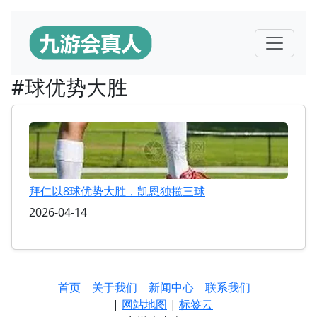
#球优势大胜
拜仁以8球优势大胜，凯恩独揽三球
2026-04-14
首页
关于我们
新闻中心
联系我们
|
网站地图
|
标签云