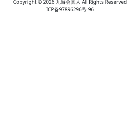
Copyright © 2026 九游会真人 All Rights Reserved
ICP备97896296号-96