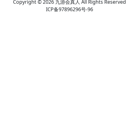
Copyright © 2026 九游会真人 All Rights Reserved
ICP备97896296号-96