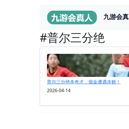
九游会真
#普尔三分绝
普尔三分绝杀奇才，掘金遭遇连败！
2026-04-14