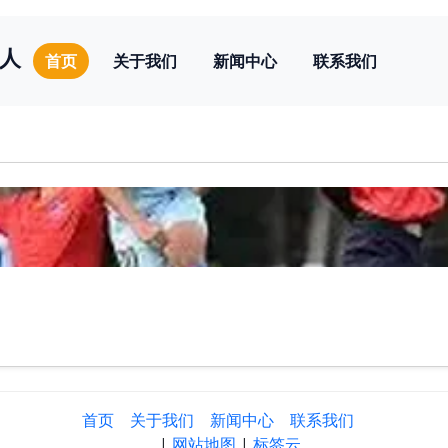
人
首页
关于我们
新闻中心
联系我们
首页
关于我们
新闻中心
联系我们
|
网站地图
|
标签云