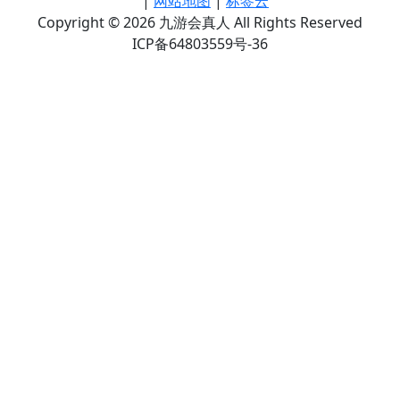
|
网站地图
|
标签云
Copyright © 2026 九游会真人 All Rights Reserved
ICP备64803559号-36