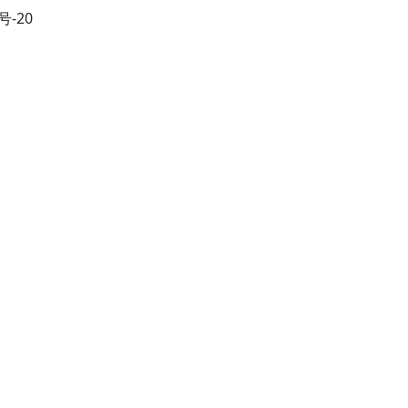
7号-20