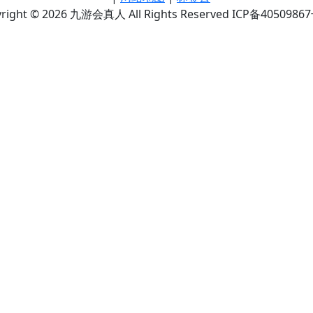
right © 2026 九游会真人 All Rights Reserved ICP备4050986