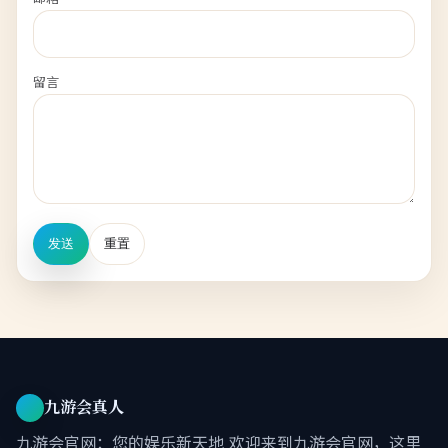
留言
发送
重置
九游会真人
九游会官网：您的娱乐新天地 欢迎来到九游会官网，这里