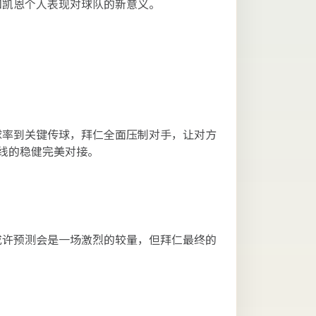
和凯恩个人表现对球队的新意义。
球率到关键传球，拜仁全面压制对手，让对方
线的稳健完美对接。
们或许预测会是一场激烈的较量，但拜仁最终的