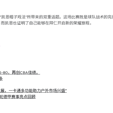
和"凯恩帽子戏法"所带来的双重话题。这场比赛既是球队战术的
，而凯恩也证明了自己能够在拜仁开启新的荣耀旅程。
三
-80，再创CBA佳绩。
多
发展，一卡通多功能助力户外市场兴盛”
2轮德甲赛事亮点回顾