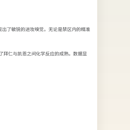
现出了敏锐的进攻嗅觉。无论是禁区内的精准
了拜仁与凯恩之间化学反应的成熟。数据显