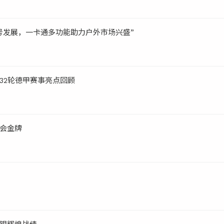
号发展，一卡通多功能助力户外市场兴盛”
32轮德甲赛事亮点回顾
会金牌