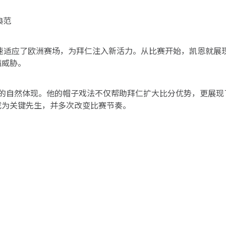
典范
速适应了欧洲赛场，为拜仁注入新活力。从比赛开始，凯恩就展
满威胁。
力的自然体现。他的帽子戏法不仅帮助拜仁扩大比分优势，更展现
成为关键先生，并多次改变比赛节奏。