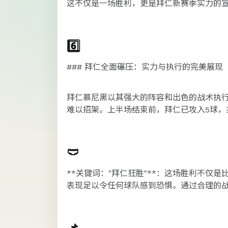
这不仅是一场胜利，更是拜仁新赛季实力的
6️⃣
### 拜仁全面碾压：实力与执行的完美展现
拜仁慕尼黑以其强大的阵容和出色的战术执
难以招架。上半场结束前，拜仁已攻入5球
🩲
**关键词："拜仁狂胜"**：这场胜利不
表现足以令任何球队感到恐惧。通过合理的