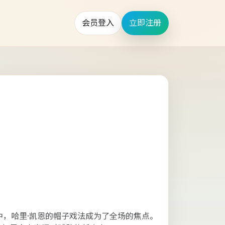
会员登入
立即注册
中，哈里·凯恩的帽子戏法成为了全场的焦点。