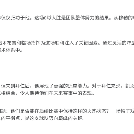
仅仅归功于他。这场8球大胜是团队整体努力的结果。从穆勒的
战术布置和临场指挥为这场胜利注入了关键因素。通过灵活的阵
战术体系中。
，但来到拜仁后，他展现了更强的适应能力。对于拜仁来说，凯
化相结合，令人期待他们在未来赛事中的表现。
问题：他们是否能在后续比赛中保持这样的火热状态？一场帽子戏
仁的平衡点，是这支球队迈向巅峰的关键。