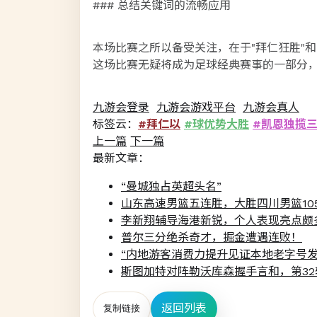
### 总结关键词的流畅应用
本场比赛之所以备受关注，在于"拜仁狂胜"
这场比赛无疑将成为足球经典赛事的一部分
九游会登录
九游会游戏平台
九游会真人
标签云：
#拜仁以
#球优势大胜
#凯恩独揽
上一篇
下一篇
最新文章：
“曼城独占英超头名”
山东高速男篮五连胜，大胜四川男篮105
李新翔辅导海港新锐，个人表现亮点颇
普尔三分绝杀奇才，掘金遭遇连败！
“内地游客消费力提升见证本地老字号
斯图加特对阵勒沃库森握手言和，第3
返回列表
复制链接