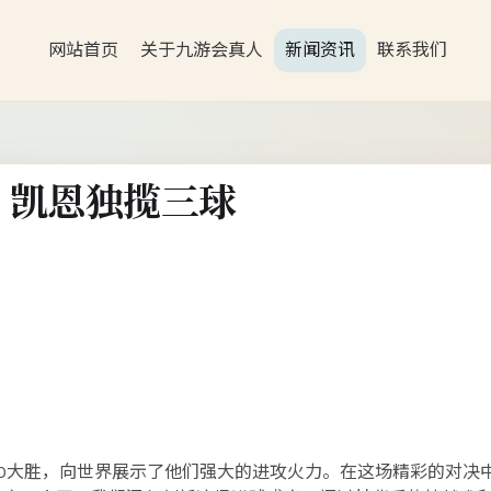
网站首页
关于九游会真人
新闻资讯
联系我们
，凯恩独揽三球
0大胜，向世界展示了他们强大的进攻火力。在这场精彩的对决