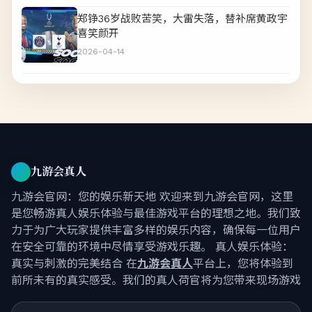
郑铮36岁战败苦笑，大雷失落，替补席黄政宇
喜笑颜开
2026-04-14
九游会真人
九游会官网：您的娱乐新天地 欢迎来到九游会官网，这里
是您畅游真人娱乐体验与最佳游戏平台的理想之地。我们致
力于为广大玩家提供丰富多样的娱乐内容，确保每一位用户
在安全可靠的环境中尽情享受游戏乐趣。 真人娱乐体验：
真实与刺激的完美结合 在
九游会真人
平台上，您将体验到
前所未有的真实感受。我们的真人荷官将为您带来现场游戏