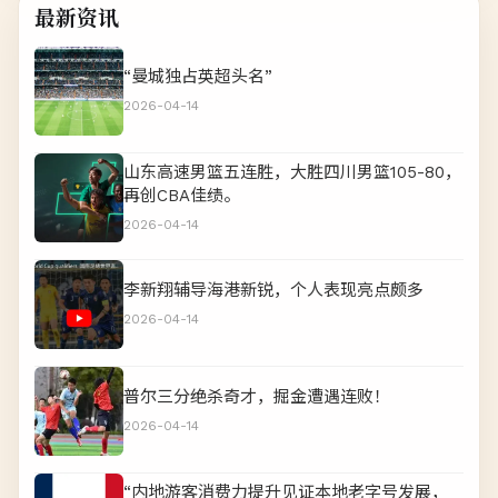
最新资讯
“曼城独占英超头名”
2026-04-14
山东高速男篮五连胜，大胜四川男篮105-80，
再创CBA佳绩。
2026-04-14
李新翔辅导海港新锐，个人表现亮点颇多
2026-04-14
普尔三分绝杀奇才，掘金遭遇连败！
2026-04-14
“内地游客消费力提升见证本地老字号发展，