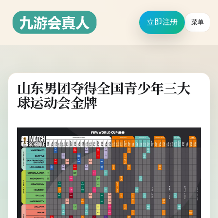
立即注册
菜单
山东男团夺得全国青少年三大
球运动会金牌