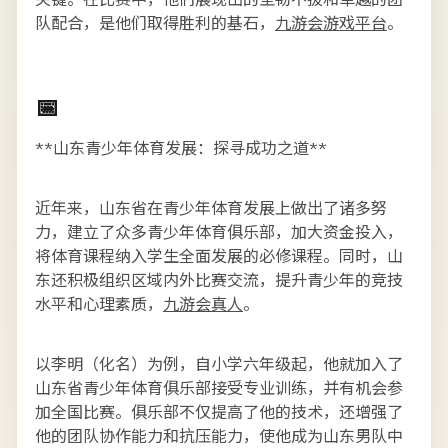
队配合，是他们取得胜利的基石，
九游会游戏平台
。
📅
**山东青少年体育发展：探寻成功之道**
近年来，山东省在青少年体育发展上做出了诸多努
力，建立了众多青少年体育俱乐部，加大资金投入，
将体育课程纳入学生全面发展的必修课程。同时，山
东还积极组织区域内外比赛交流，提升青少年的竞技
水平和心理素质，
九游会真人
。
以李明（化名）为例，自小学六年级起，他就加入了
山东省青少年体育俱乐部接受专业训练，并有机会参
加全国比赛。俱乐部不仅提高了他的技术，还增强了
他的团队协作能力和抗压能力，使他成为山东男队中