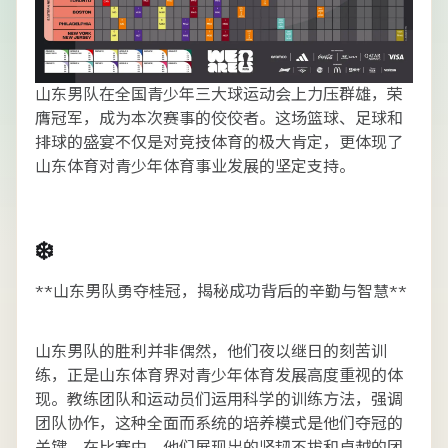
山东男队在全国青少年三大球运动会上力压群雄，荣
膺冠军，成为本次赛事的佼佼者。这场篮球、足球和
排球的盛宴不仅是对竞技体育的极大肯定，更体现了
山东体育对青少年体育事业发展的坚定支持。
❄️
**山东男队勇夺桂冠，揭秘成功背后的辛勤与智慧**
山东男队的胜利并非偶然，他们夜以继日的刻苦训
练，正是山东体育界对青少年体育发展高度重视的体
现。教练团队和运动员们运用科学的训练方法，强调
团队协作，这种全面而系统的培养模式是他们夺冠的
关键。在比赛中，他们展现出的坚韧不拔和卓越的团