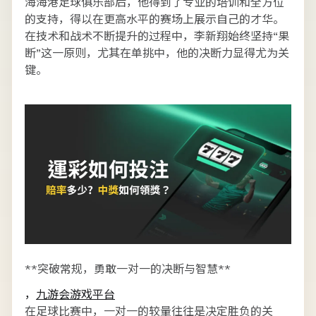
海海港足球俱乐部后，他得到了专业的培训和全方位
的支持，得以在更高水平的赛场上展示自己的才华。
在技术和战术不断提升的过程中，李新翔始终坚持“果
断”这一原则，尤其在单挑中，他的决断力显得尤为关
键。
**突破常规，勇敢一对一的决断与智慧**
，
九游会游戏平台
在足球比赛中，一对一的较量往往是决定胜负的关