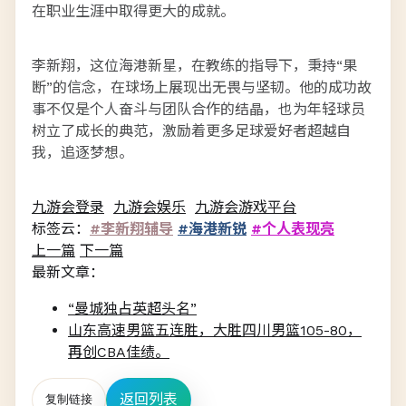
在职业生涯中取得更大的成就。
李新翔，这位海港新星，在教练的指导下，秉持“果
断”的信念，在球场上展现出无畏与坚韧。他的成功故
事不仅是个人奋斗与团队合作的结晶，也为年轻球员
树立了成长的典范，激励着更多足球爱好者超越自
我，追逐梦想。
九游会登录
九游会娱乐
九游会游戏平台
标签云：
#李新翔辅导
#海港新锐
#个人表现亮
上一篇
下一篇
最新文章：
“曼城独占英超头名”
山东高速男篮五连胜，大胜四川男篮105-80，
再创CBA佳绩。
返回列表
复制链接