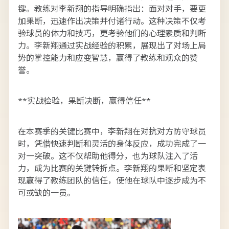
键。教练对李新翔的指导明确指出：面对对手，要更
加果断，迅速作出决策并付诸行动。这种决策不仅考
验球员的体力和技巧，更考验他们的心理素质和判断
力。李新翔通过实战经验的积累，展现出了对场上局
势的掌控能力和应变智慧，赢得了教练和观众的赞
誉。
**实战检验，果断决断，赢得信任**
在本赛季的关键比赛中，李新翔在对抗对方防守球员
时，凭借快速判断和灵活的身体反应，成功完成了一
对一突破。这不仅帮助他得分，也为球队注入了活
力，成为比赛的关键转折点。李新翔的果断和坚定表
现赢得了教练团队的信任，使他在球队中逐步成为不
可或缺的一员。