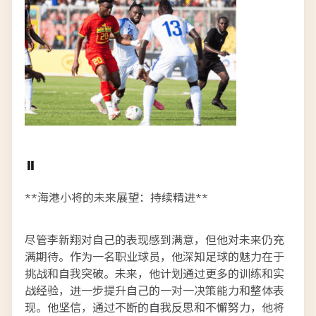
⏸️
**海港小将的未来展望：持续精进**
尽管李新翔对自己的表现感到满意，但他对未来仍充
满期待。作为一名职业球员，他深知足球的魅力在于
挑战和自我突破。未来，他计划通过更多的训练和实
战经验，进一步提升自己的一对一决策能力和整体表
现。他坚信，通过不断的自我反思和不懈努力，他将