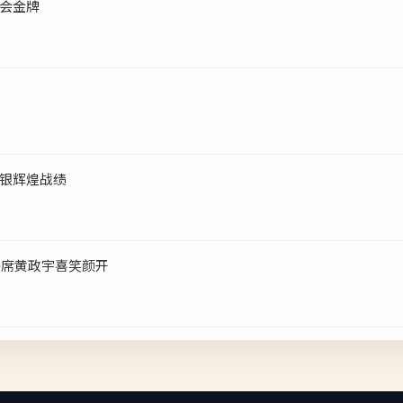
会金牌
银辉煌战绩
补席黄政宇喜笑颜开