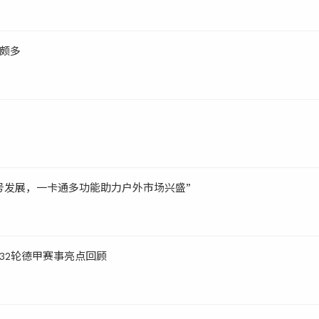
颇多
号发展，一卡通多功能助力户外市场兴盛”
32轮德甲赛事亮点回顾