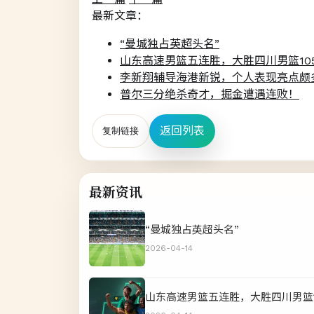
最新文章：
“曼城独占英超头名”
山东高速男篮五连胜，大胜四川男篮105
李新翔辅导海港新锐，个人表现亮点颇
普尔三分绝杀奇才，掘金遭遇连败！
返回列表
复制链接
最新资讯
“曼城独占英超头名”
2026-04-14
山东高速男篮五连胜，大胜四川男篮10