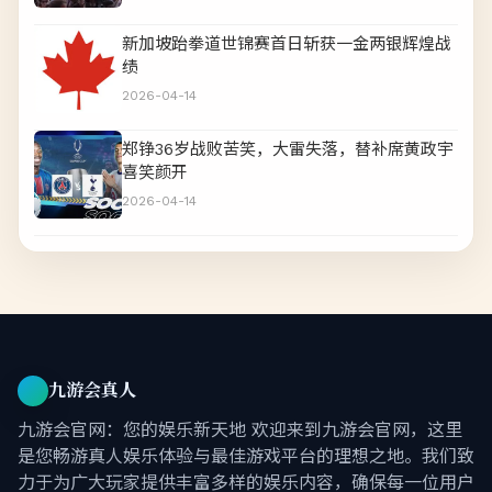
新加坡跆拳道世锦赛首日斩获一金两银辉煌战
绩
2026-04-14
郑铮36岁战败苦笑，大雷失落，替补席黄政宇
喜笑颜开
2026-04-14
九游会真人
九游会官网：您的娱乐新天地 欢迎来到九游会官网，这里
是您畅游真人娱乐体验与最佳游戏平台的理想之地。我们致
力于为广大玩家提供丰富多样的娱乐内容，确保每一位用户