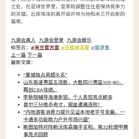
之处。在足球世界里，变革和调整往往是保持竞争力
的关键。丘库埃泽的离开或许将为他和米兰开启新的
篇章。
九游会真人
九游会登录
九游会娱乐
标签云：
#米兰官方宣
#丘库埃泽夏
#窗求售
上一篇
下一篇
最新文章：
“曼城独占英超头名”
山东高速男篮五连胜，大胜四川男篮105-80，
再创CBA佳绩。
李新翔辅导海港新锐，个人表现亮点颇多
普尔三分绝杀奇才，掘金遭遇连败！
“内地游客消费力提升见证本地老字号发展，一
卡通多功能助力户外市场兴盛”
斯图加特对阵勒沃库森握手言和，第32轮德甲赛
事亮点回顾