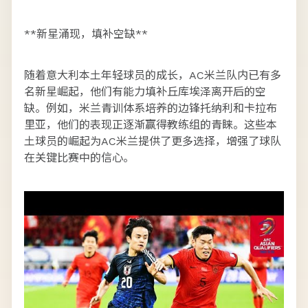
**新星涌现，填补空缺**
随着意大利本土年轻球员的成长，AC米兰队内已有多
名新星崛起，他们有能力填补丘库埃泽离开后的空
缺。例如，米兰青训体系培养的边锋托纳利和卡拉布
里亚，他们的表现正逐渐赢得教练组的青睐。这些本
土球员的崛起为AC米兰提供了更多选择，增强了球队
在关键比赛中的信心。