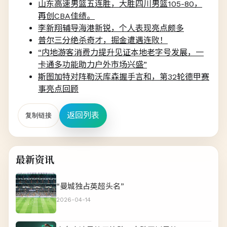
山东高速男篮五连胜，大胜四川男篮105-80，
再创CBA佳绩。
李新翔辅导海港新锐，个人表现亮点颇多
普尔三分绝杀奇才，掘金遭遇连败！
“内地游客消费力提升见证本地老字号发展，一
卡通多功能助力户外市场兴盛”
斯图加特对阵勒沃库森握手言和，第32轮德甲赛
事亮点回顾
返回列表
复制链接
最新资讯
“曼城独占英超头名”
2026-04-14