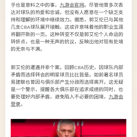
乎也是意料之中的事，
九游会官网
。尽管他曾多次表
达对球队的热爱和忠诚，但没有人愿意在一个缺乏支
持和理解的环境中继续效力。据悉，郭艾伦已与其他
几支CBA球队展开接触，这或许意味着他的职业生涯
将翻开新的一页。这种转变不仅是郭艾伦个人命运的
转折点，也是一种无声的抗议，反映出他对现有处境
的无奈与不满。
郭艾伦的遭遇并非个案。回顾CBA历史，因球队内部
矛盾而选择转会的明星球员比比皆是。如前著名球员
易建联也曾因与俱乐部产生分歧而选择离开。这无疑
是一个警示，提醒各大俱乐部在追求成绩的同时，也
要处理好内部矛盾，避免陷入不必要的困境，
九游会
登录
。