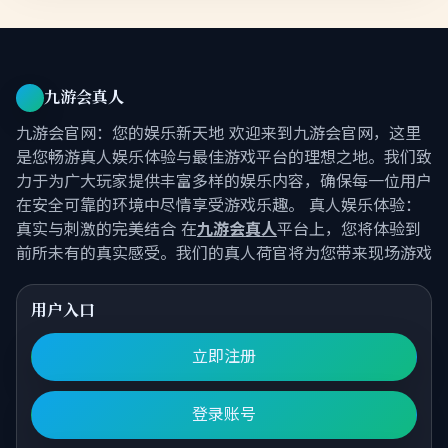
九游会真人
九游会官网：您的娱乐新天地 欢迎来到九游会官网，这里
是您畅游真人娱乐体验与最佳游戏平台的理想之地。我们致
力于为广大玩家提供丰富多样的娱乐内容，确保每一位用户
在安全可靠的环境中尽情享受游戏乐趣。 真人娱乐体验：
真实与刺激的完美结合 在
九游会真人
平台上，您将体验到
前所未有的真实感受。我们的真人荷官将为您带来现场游戏
用户入口
立即注册
登录账号