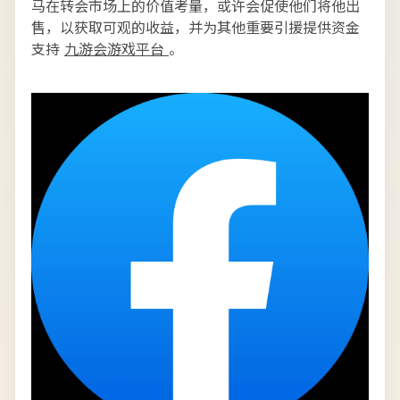
马在转会市场上的价值考量，或许会促使他们将他出
售，以获取可观的收益，并为其他重要引援提供资金
支持
九游会游戏平台
。