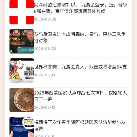
阿森纳欧冠豪取7-1大，九游会登录，捷，晋级
8强在望，百年俱乐部遭遇意外败绩
2026-06-26
罗马后卫恩迪卡成阿森纳、皇马、森林三队争
抢对象
2026-06-23
世界杯参赛，九游会真人，队伍或将增至64支
2026-06-13
2025年西蒙国家队点球战七次神扑，仅略输大
马丁一筹。
2026-06-12
梅西将于次年春季随阿根廷国家队访华参与友
谊赛
2026-06-11