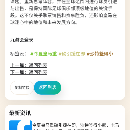
课题。重新思考阵容，并在全球范围内进行球员引进
与出售，是保持国际足球俱乐部顶级地位的关键手
段。这不仅关乎季票销售和赛事胜负，还影响皇马在
球迷心中的地位和未来发展方向。
九游会登录
标签云：
#今夏皇马重
#磅引援在即
#沙特签得小
上一篇：返回列表
下一篇：返回列表
返回列表
复制链接
最新资讯
今夏皇马重磅引援在即，沙特签得小熊，卡马