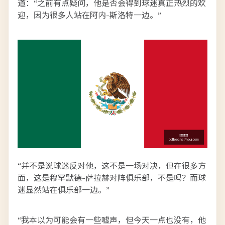
道：“之前有点疑问，他是否会得到球迷真正热烈的欢
迎，因为很多人站在阿内-斯洛特一边。”
“并不是说球迷反对他，这不是一场对决，但在很多方
面，这是穆罕默德-萨拉赫对阵俱乐部，不是吗？而球
迷显然站在俱乐部一边。”
“我本以为可能会有一些嘘声，但今天一点也没有，他