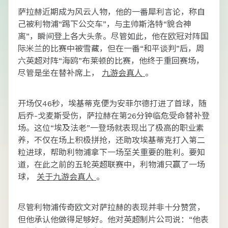
萨拉赫近期成为风云人物，他的一番犀利言论，称自
己被利物浦“踢下公交车”，与主帅斯洛特“貌合神
离”，瞬间登上各大头条。尽管如此，他在欧冠对阵国
际米兰的比赛中被雪藏，但在一番“和平谈判”后，周
六英超对阵“海鸥”布莱顿的比赛，他终于重回赛场，
尽管是坐在替补席上，
九游会真人
。
开场仅46秒，埃基蒂克便为安菲尔德打进了首球，随
后乔-戈麦斯受伤，萨拉赫在第26分钟临危受命替补登
场。这位“埃及法老”一登场就表现出了极高的职业素
养，不仅在场上积极拼抢，还助攻埃基蒂克打入第二
粒进球，帮助利物浦拿下一场至关重要的胜利。要知
道，在此之前的五轮英超联赛中，利物浦只赢了一场
球，
关于九游会真人
。
尽管利物浦传奇欧文对萨拉赫的表现并非十分赞赏，
但他承认他做得足够好。他对英超制片公司说：“他表