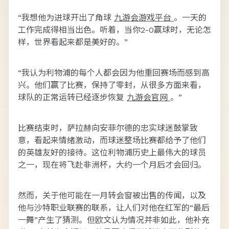
“我想他为进球开出了角球
九游会游戏平台
。一天的
工作完成得相当出色。听着，当你2-0赢球时，无论怎
样，世界看起来都是美好的。”
“我认为利物浦的每个人都会因为他重回赛场而感到高
兴。他们赢了比赛，保持了零封，从很多方面来看，
球队的正常运转已经逐步恢复
九游会官网
。”
比赛结束时，萨拉赫向安菲尔德的忠实球迷鼓掌致
意，看起来情绪激动，而球迷整场比赛都给予了他们
的英雄友好的接待。这位利物浦历史上最伟大的球员
之一，现在将飞赴非洲杯，大约一个月后才会回归。
然而，关于他可能在一月转会窗被出售的传闻，以及
他与沙特职业联赛的联系，让人们对他在红军的“最后
一舞”产生了猜测。但欧文认为情况并非如此，他补充