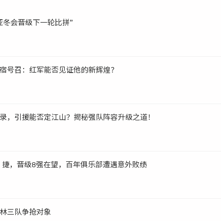
亚冬会晋级下一轮比拼”
宿号召：红军能否见证他的新辉煌？
录，引援能否定江山？揭秘强队阵容升级之道！
录，捷，晋级8强在望，百年俱乐部遭遇意外败绩
林三队争抢对象