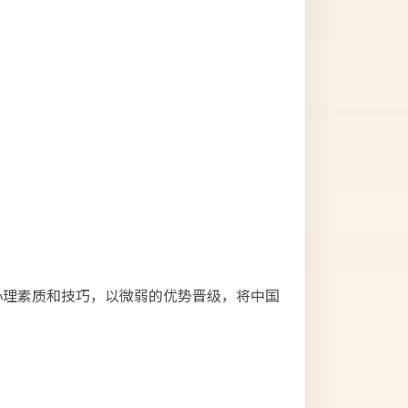
心理素质和技巧，以微弱的优势晋级，将中国