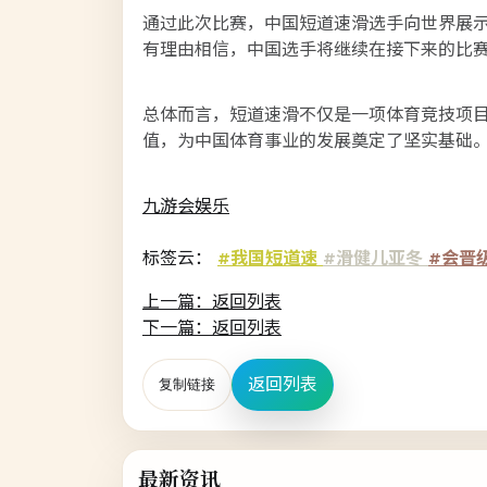
通过此次比赛，中国短道速滑选手向世界展示
有理由相信，中国选手将继续在接下来的比
总体而言，短道速滑不仅是一项体育竞技项
值，为中国体育事业的发展奠定了坚实基础
九游会娱乐
标签云：
#我国短道速
#滑健儿亚冬
#会晋
上一篇：返回列表
下一篇：返回列表
返回列表
复制链接
最新资讯