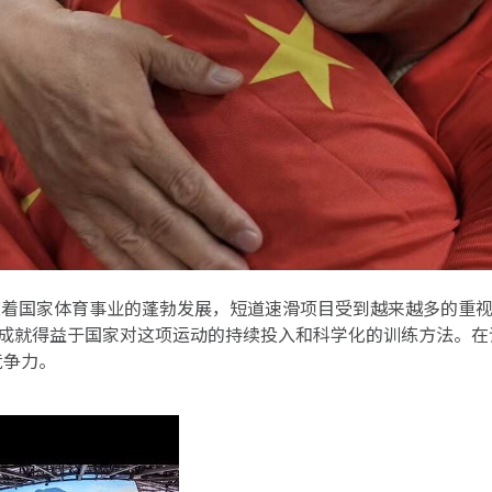
随着国家体育事业的蓬勃发展，短道速滑项目受到越来越多的重
成就得益于国家对这项运动的持续投入和科学化的训练方法。在
竞争力。