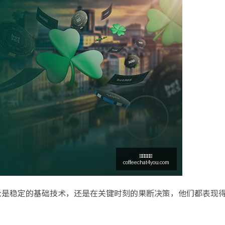
论是稳定的基础技术，还是在关键时刻的果断决策，他们都表现