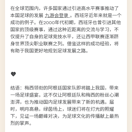
在全球范围内，许多国家通过引进高水平赛事推动了
本国足球的发展
九游会登录
。西班牙近年来就是一个
成功的例子。在2000年代初期，西班牙也曾引进其他
国家的顶级赛事，通过这种近距离的交流与学习，不
仅提升了自身的足球竞技水平，还让西甲联赛逐渐跻
身世界顶尖职业联赛之列。借鉴这样的成功经验，将
有助于我国更好地规划足球发展之路。
💜
结语：梅西领衔的阿根廷国家队即将踏上我国，带来
一场足球盛宴。这不仅让阿根廷队和梅西的粉丝心潮
澎湃，也为推动国内足球发展带来了新的机遇。届
时，明月高悬，绿茵场上，球迷们将在灯光的照耀
下，见证一场巅峰对决，为足球文化的传播献上最热
烈的掌声。