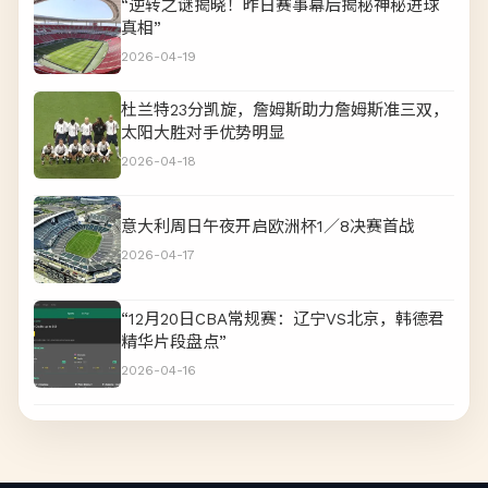
“逆转之谜揭晓！昨日赛事幕后揭秘神秘进球
真相”
2026-04-19
杜兰特23分凯旋，詹姆斯助力詹姆斯准三双，
太阳大胜对手优势明显
2026-04-18
意大利周日午夜开启欧洲杯1／8决赛首战
2026-04-17
“12月20日CBA常规赛：辽宁VS北京，韩德君
精华片段盘点”
2026-04-16