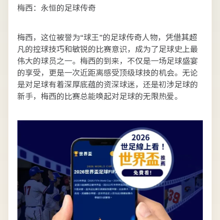
梅西：永恒的足球传奇
梅西，这位被誉为“球王”的足球传奇人物，凭借其超
凡的控球技巧和敏锐的比赛意识，成为了足球史上最
伟大的球员之一。梅西的到来，不仅是一场足球盛宴
的享受，更是一次近距离感受顶级球技的机会。无论
是对足球有着深厚底蕴的资深球迷，还是初涉足球的
新手，梅西的比赛总能唤起对足球的无限热爱。