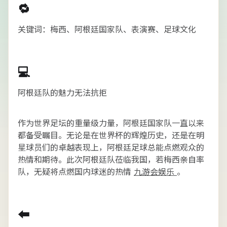
🔁
关键词：梅西、阿根廷国家队、表演赛、足球文化
💻
阿根廷队的魅力无法抗拒
作为世界足坛的重量级力量，阿根廷国家队一直以来
都备受瞩目。无论是在世界杯的辉煌历史，还是在明
星球员们的卓越表现上，阿根廷足球总能点燃观众的
热情和期待。此次阿根廷队莅临我国，若梅西亲自率
队，无疑将点燃国内球迷的热情
九游会娱乐
。
⬅️