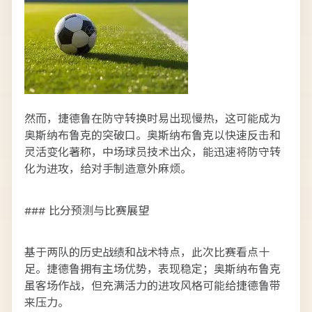
然而，捷德鲁在防守转换时易出现慢热，这可能成为
奥斯纳布鲁克的突破口。奥斯纳布鲁克以快速反击和
灵活变化著称，中场球员技术出众，能迅速将防守转
化为进攻，给对手制造意外麻烦。
### 比分预测与比赛展望
基于两队的历史战绩和战术特点，此次比赛看点十
足。捷德鲁拥有主场优势，表现稳定；奥斯纳布鲁克
虽客场作战，但充满活力的进攻风格可能给捷德鲁带
来压力。