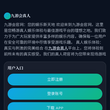
九游会真人
九游会官网：您的娱乐新天地 欢迎来到九游会官网，这里
是您畅游真人娱乐体验与最佳游戏平台的理想之地。我们致
力于为广大玩家提供丰富多样的娱乐内容，确保每一位用户
在安全可靠的环境中尽情享受游戏乐趣。 真人娱乐体验：
真实与刺激的完美结合 在
九游会真人
平台上，您将体验到
前所未有的真实感受。我们的真人荷官将为您带来现场游戏
用户入口
立即注册
登录账号
下载 APP