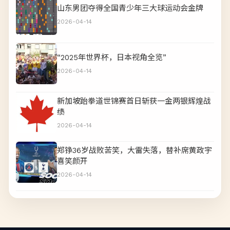
山东男团夺得全国青少年三大球运动会金牌
2026-04-14
“2025年世界杯，日本视角全览”
2026-04-14
新加坡跆拳道世锦赛首日斩获一金两银辉煌战
绩
2026-04-14
郑铮36岁战败苦笑，大雷失落，替补席黄政宇
喜笑颜开
2026-04-14