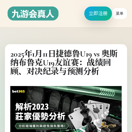
立即注册
菜单
2025年1月11日捷德鲁U19 vs 奥斯
纳布鲁克U19友谊赛：战绩回
顾、对决纪录与预测分析